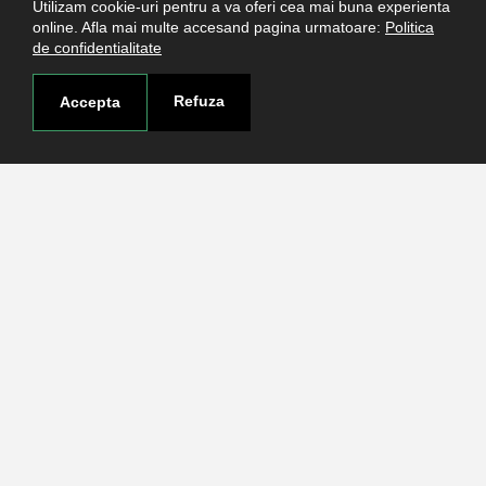
Utilizam cookie-uri pentru a va oferi cea mai buna experienta
online. Afla mai multe accesand pagina urmatoare:
Politica
de confidentialitate
Refuza
Accepta
Legături utile
Studenţi
Facultăţi
Cercetare
Termeni şi condiţii
Politica de confidenţialitate
Autentificare
Contact