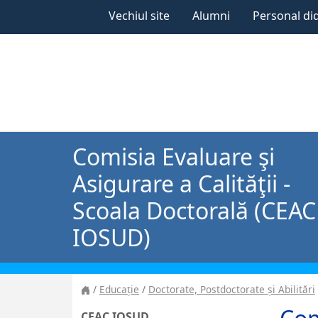
Vechiul site
Alumni
Personal di
Comisia Evaluare şi
Asigurare a Calităţii -
Scoala Doctorală (CEAC
IOSUD)
Educație
Doctorate, Postdoctorate și Abilitări
CEAC IOSUD