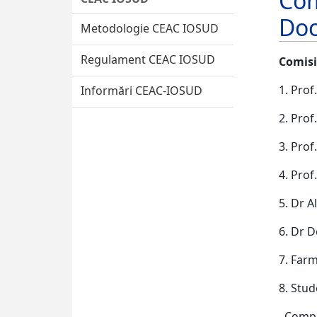
Com
Doc
Metodologie CEAC IOSUD
Regulament CEAC IOSUD
Comisi
1. P
Informări CEAC-IOSUD
2. P
3. P
4. 
5. Dr
6. Dr 
7. Far
8. St
Compa