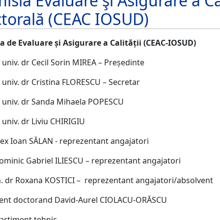
isia Evaluare şi Asigurare a Cal
torală (CEAC IOSUD)
a de Evaluare şi Asigurare a Calităţii (CEAC-IOSUD)
rof. univ. dr Cecil Sorin MIREA – Preşed
rof. univ. dr Cristina FLORESCU – Secre
rof. univ. dr Sanda Mihaela POPESCU
Prof. univ. dr Liviu CHIRIGIU
 Alex Ioan SĂLAN - reprezentant angajatori
Dominic Gabriel ILIESCU – reprezentant angajatori
m. dr Roxana KOSTICI – reprezentant angajatori/absolvent
udent doctorand David-Aurel CIOLACU-ORĂSCU
rtiment tehnic