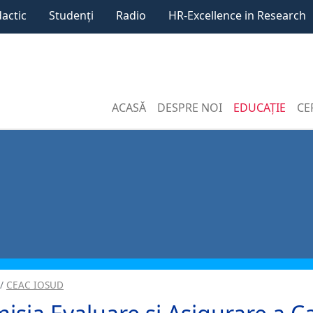
dactic
Studenți
Radio
HR-Excellence in Research
ACASĂ
DESPRE NOI
EDUCAȚIE
CE
CEAC IOSUD