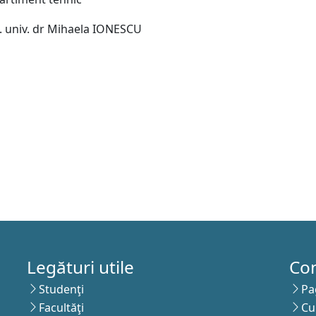
f. univ. dr Mihaela IONESCU
Legături utile
Co
Studenţi
Pa
Facultăţi
Cu