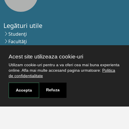
Legături utile
Studenţi
Facultăţi
Cercetare
Termeni şi condiţii
Acest site utilizeaza cookie-uri
Politica de confidenţialitate
Utilizam cookie-uri pentru a va oferi cea mai buna experienta
online. Afla mai multe accesand pagina urmatoare:
Politica
Autentificare
de confidentialitate
Refuza
Accepta
Contact
Pagina de contact
Cum ajungi aici
Covid-19
Str. Petru Rareş nr.2, Craiova, 200349