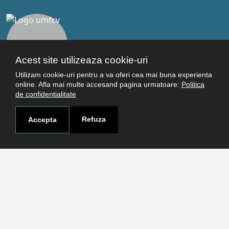
Acest site utilizeaza cookie-uri
Utilizam cookie-uri pentru a va oferi cea mai buna experienta
online. Afla mai multe accesand pagina urmatoare:
Politica
de confidentialitate
Legături utile
Studenţi
Refuza
Accepta
Facultăţi
Cercetare
Termeni şi condiţii
Politica de confidenţialitate
Autentificare
Contact