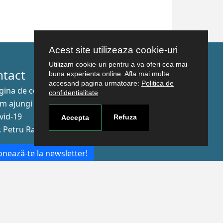
Acest site utilizeaza cookie-uri
Utilizam cookie-uri pentru a va oferi cea mai
ntact
buna experienta online. Afla mai multe
accesand pagina urmatoare:
Politica de
gina de contact
confidentialitate
m ajungi aici
vid-19
Refuza
Accepta
r. Petru Rareş nr.2, Craiova, 200349
nează-te la newsletter!
The Human
Resources
Strategy for
Researchers