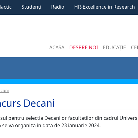
dactic
Studenți
Radio
HR-Excellence in Research
ACASĂ
DESPRE NOI
EDUCAȚIE
CE
ecani
curs Decani
ul pentru selectia Decanilor facultatilor din cadrul Univers
 se va organiza in data de 23 ianuarie 2024.