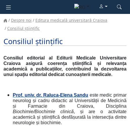
Despre noi
Editura medicală universitară Craiova
Consiliul științific
Consiliul științific
Consiliul editorial al Editurii Medicale Universitare
Craiova asigură coerența științifică și relevanța
academică a publicațiilor, contribuind la dezvoltarea
unui spațiu editorial dedicat cunoașterii medicale.
Prof. univ. dr. Raluca-Elena Sandu
este medic primar
neurolog și cadru didactic al Universității de Medicină
și Farmacie din Craiova, Disciplina
Biochimie/Biochimie clinică
, și are o activitate
academică și științifică desfășurată la intersecția dintre
neurologie și biochimie.