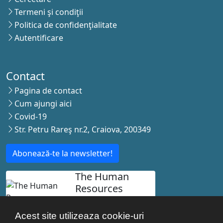
Termeni şi condiţii
Politica de confidenţialitate
Autentificare
Contact
Pagina de contact
Cum ajungi aici
Covid-19
Str. Petru Rareş nr.2, Craiova, 200349
Abonează-te la newsletter!
The Human
Resources
Strategy for
Researchers
Acest site utilizeaza cookie-uri