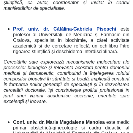
științifică, ca autor, coordonator și invitat în cadrul
manifestărilor de specialitate.
Prof. univ. dr. Cătălina-Gabriela Pisoschi
este
profesor al Universității de Medicină și Farmacie din
Craiova, specialist în biochimie, a cărei activitate
academică și de cercetare reflectă un echilibru între
rigoarea științifică și deschiderea interdisciplinară.
Cercetările sale explorează mecanismele moleculare ale
proceselor biologice și relevanța acestora pentru domeniul
medical și farmaceutic, contribuind la înțelegerea rolului
compușilor bioactivi în sănătate și boală. Implicată constant
în formarea noilor generații de specialiști și în dezvoltarea
cercetării doctorale, își construiește profilul profesional în
jurul unei viziuni academice coerente, orientate spre
excelență și inovare.
Conf. univ. dr. Maria Magdalena Manolea
este medic
primar obstetrică-ginecologie și cadru didactic al