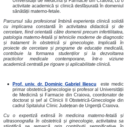
Universității de Medicină și Farmacie din Craiova, cu o
activitate academică și clinică desfășurată în domeniul
sănătății materno-fetale.
Parcursul său profesional îmbină experiența clinică solidă
cu implicarea constantă în activitatea didactică și de
cercetare, fiind orientată către domenii precum infertilitatea,
patologia materno-fetală și tehnicile moderne de diagnostic
și tratament în obstetrică și ginecologie. Implicată în
proiecte de cercetare și programe de educație medicală,
contribuie la formarea studenților și la dezvoltarea
practicilor medicale contemporane, într-o viziune
academică centrată pe rigoare și aplicabilitate clinică.
Prof. univ. dr. Dominic Gabriel Iliescu
este medic
primar obstetrică-ginecologie și profesor al Universității
de Medicină și Farmacie din Craiova, coordonator de
doctorat și șef al Clinicii II Obstetrică-Ginecologie din
cadrul Spitalului Clinic Județean de Urgență Craiova.
Cu o expertiză extinsă în medicina materno-fetală și
ultrasonografia în obstetrică și ginecologie, activitatea sa
științifică se remarcă prin contribuții semnificative în