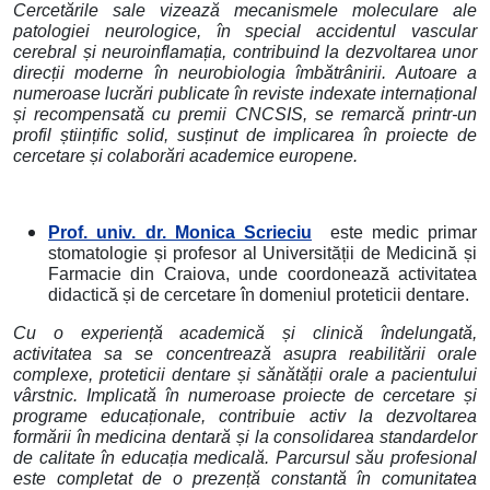
Cercetările sale vizează mecanismele moleculare ale
patologiei neurologice, în special accidentul vascular
cerebral și neuroinflamația, contribuind la dezvoltarea unor
direcții moderne în neurobiologia îmbătrânirii. Autoare a
numeroase lucrări publicate în reviste indexate internațional
și recompensată cu premii CNCSIS, se remarcă printr-un
profil științific solid, susținut de implicarea în proiecte de
cercetare și colaborări academice europene.
Prof. univ. dr. Monica Scrieciu
este medic primar
stomatologie și profesor al Universității de Medicină și
Farmacie din Craiova, unde coordonează activitatea
didactică și de cercetare în domeniul proteticii dentare.
Cu o experiență academică și clinică îndelungată,
activitatea sa se concentrează asupra reabilitării orale
complexe, proteticii dentare și sănătății orale a pacientului
vârstnic. Implicată în numeroase proiecte de cercetare și
programe educaționale, contribuie activ la dezvoltarea
formării în medicina dentară și la consolidarea standardelor
de calitate în educația medicală. Parcursul său profesional
este completat de o prezență constantă în comunitatea