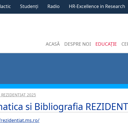
dactic
Studenți
Radio
HR-Excellence in Research
ACASĂ
DESPRE NOI
EDUCAȚIE
CE
ia REZIDENTIAT 2025
atica si Bibliografia REZIDEN
/rezidentiat.ms.ro/