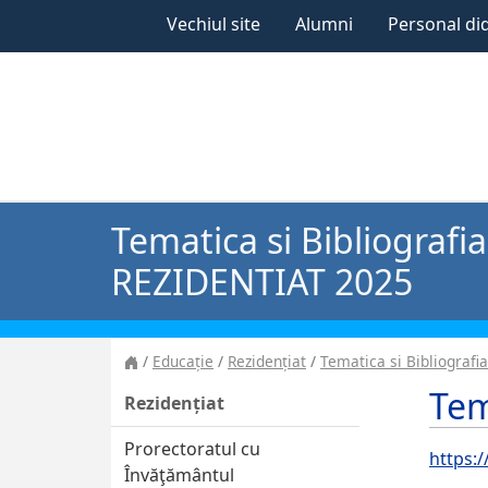
Vechiul site
Alumni
Personal di
Tematica si Bibliografia
REZIDENTIAT 2025
Educație
Rezidențiat
Tematica si Bibliograf
Tem
Rezidențiat
Prorectoratul cu
https:/
Învăţământul