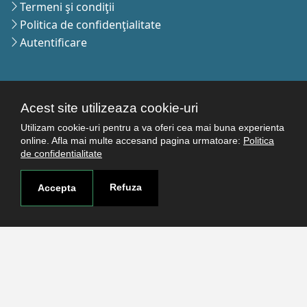
Termeni şi condiţii
Politica de confidenţialitate
Autentificare
Contact
Acest site utilizeaza cookie-uri
Pagina de contact
Utilizam cookie-uri pentru a va oferi cea mai buna experienta
Cum ajungi aici
online. Afla mai multe accesand pagina urmatoare:
Politica
Covid-19
de confidentialitate
Str. Petru Rareş nr.2, Craiova, 200349
Refuza
Accepta
Abonează-te la newsletter!
The Human
Resources
Strategy for
Researchers