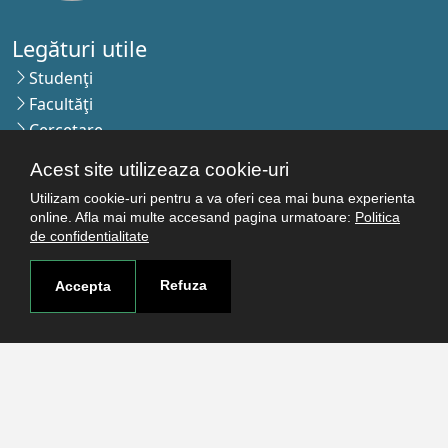
Legături utile
Studenţi
Facultăţi
Cercetare
Termeni şi condiţii
Acest site utilizeaza cookie-uri
Politica de confidenţialitate
Utilizam cookie-uri pentru a va oferi cea mai buna experienta
Autentificare
online. Afla mai multe accesand pagina urmatoare:
Politica
de confidentialitate
Contact
Refuza
Accepta
Pagina de contact
Cum ajungi aici
Covid-19
Str. Petru Rareş nr.2, Craiova, 200349
Abonează-te la newsletter!