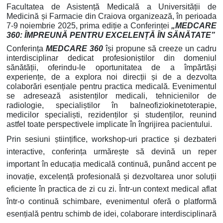
Facultatea de Asistență Medicală a Universității de
Medicină și Farmacie din Craiova organizează, în perioada
7-9 noiembrie 2025, prima ediție a Conferinței
„MEDCARE
360: ÎMPREUNĂ PENTRU EXCELENȚĂ ÎN SĂNĂTATE”
Conferința
MEDCARE 360
își propune să creeze un cadru
interdisciplinar dedicat profesioniștilor din domeniul
sănătății, oferindu-le oportunitatea de a împărtăși
experiențe, de a explora noi direcții și de a dezvolta
colaborări esențiale pentru practica medicală. Evenimentul
se adresează asistenților medicali, tehnicienilor de
radiologie, specialiștilor în balneofiziokinetoterapie,
medicilor specialiști, rezidenților și studenților, reunind
astfel toate perspectivele implicate în îngrijirea pacientului.
Prin sesiuni științifice, workshop-uri practice și dezbateri
interactive, conferința urmărește să devină un reper
important în educația medicală continuă, punând accent pe
inovație, excelență profesională și dezvoltarea unor soluții
eficiente în practica de zi cu zi. Într-un context medical aflat
într-o continuă schimbare, evenimentul oferă o platformă
esențială pentru schimb de idei, colaborare interdisciplinară