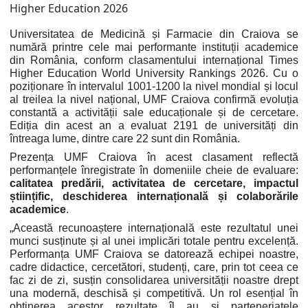
Universitatea de Medicină și Farmacie din Craiova se
numără printre cele mai performante instituții academice
din România, conform clasamentului internațional Times
Higher Education World University Rankings 2026. Cu o
poziționare în intervalul 1001-1200 la nivel mondial și locul
al treilea la nivel național, UMF Craiova confirmă evoluția
constantă a activității sale educaționale și de cercetare.
Ediția din acest an a evaluat 2191 de universități din
întreaga lume, dintre care 22 sunt din România.
Prezența UMF Craiova în acest clasament reflectă
performanțele înregistrate în domeniile cheie de evaluare:
calitatea predării, activitatea de cercetare, impactul
științific, deschiderea internațională și colaborările
academice
.
„Această recunoaștere internațională este rezultatul unei
munci susținute și al unei implicări totale pentru excelență.
Performanța UMF Craiova se datorează echipei noastre,
cadre didactice, cercetători, studenți, care, prin tot ceea ce
fac zi de zi, susțin consolidarea universității noastre drept
una modernă, deschisă și competitivă. Un rol esențial în
obținerea acestor rezultate îl au și parteneriatele