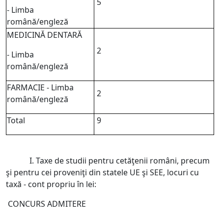
5
- Limba
română/engleză
MEDICINĂ DENTARĂ
2
- Limba
română/engleză
FARMACIE - Limba
2
română/engleză
Total
9
I. Taxe de studii pentru cetăţenii români, precum
şi pentru cei proveniţi din statele UE şi SEE, locuri cu
taxă - cont propriu în lei:
CONCURS ADMITERE