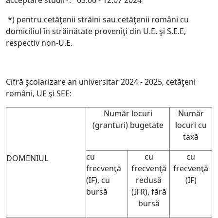
acceptare studii*: 03.06 - 12.07 2024
*) pentru cetăţenii străini sau cetăţenii români cu
domiciliul în străinătate proveniţi din U.E. şi S.E.E,
respectiv non-U.E.
Cifră şcolarizare an universitar 2024 - 2025, cetăţeni
români, UE şi SEE:
Număr locuri
Număr
(granturi) bugetate
locuri cu
taxă
cu
cu
cu
DOMENIUL
frecvenţă
frecvenţă
frecvenţă
(IF), cu
redusă
(IF)
bursă
(IFR), fără
bursă