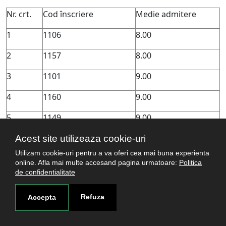
Nr. crt.
Cod înscriere
Medie admitere
1
1106
8.00
2
1157
8.00
3
1101
9.00
4
1160
9.00
5
1149
9.00
Acest site utilizeaza cookie-uri
Utilizam cookie-uri pentru a va oferi cea mai buna experienta
CONDUCĂTOR DE DOCTORAT: Conf. univ. dr Boldeanu
online. Afla mai multe accesand pagina urmatoare:
Politica
Mihail Virgil
de confidentialitate
Nr. crt.
Cod înscriere
Medie admitere
Refuza
Accepta
1
1199
9.66