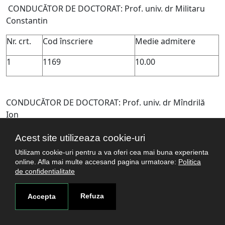
CONDUCĂTOR DE DOCTORAT: Prof. univ. dr Militaru
Constantin
Nr. crt.
Cod înscriere
Medie admitere
1
1169
10.00
CONDUCĂTOR DE DOCTORAT: Prof. univ. dr Mîndrilă
Ion
Nr. crt.
Cod înscriere
Medie admitere
Acest site utilizeaza cookie-uri
Utilizam cookie-uri pentru a va oferi cea mai buna experienta
online. Afla mai multe accesand pagina urmatoare:
Politica
1
1136
10.00
de confidentialitate
Refuza
Accepta
CONDUCĂTOR DE DOCTORAT: Prof. univ. dr Popa Aurel