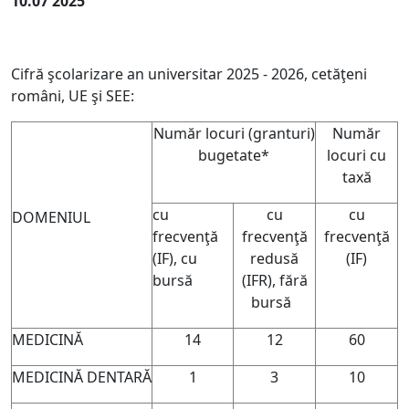
10.07 2025
Cifră şcolarizare an universitar 2025 - 2026, cetăţeni
români, UE şi SEE:
Număr locuri (granturi)
Număr
bugetate*
locuri cu
taxă
cu
cu
cu
DOMENIUL
frecvenţă
frecvenţă
frecvenţă
(IF), cu
redusă
(IF)
bursă
(IFR), fără
bursă
MEDICINĂ
14
12
60
MEDICINĂ DENTARĂ
1
3
10