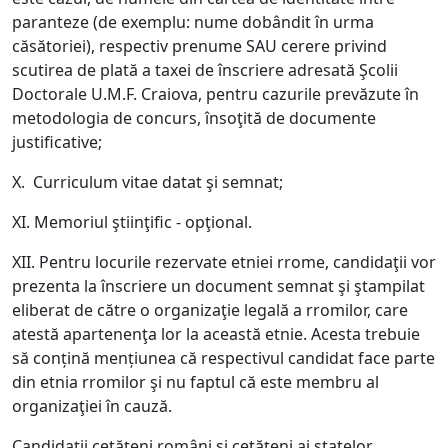
paranteze (de exemplu: nume dobândit în urma
căsătoriei), respectiv prenume SAU cerere privind
scutirea de plată a taxei de înscriere adresată Şcolii
Doctorale U.M.F. Craiova, pentru cazurile prevăzute în
metodologia de concurs, însoţită de documente
justificative;
X. Curriculum vitae datat şi semnat;
XI. Memoriul ştiinţific - opţional.
XII. Pentru locurile rezervate etniei rrome, candidaţii vor
prezenta la înscriere un document semnat şi ştampilat
eliberat de către o organizaţie legală a rromilor, care
atestă apartenenţa lor la această etnie. Acesta trebuie
să conțină mențiunea că respectivul candidat face parte
din etnia rromilor şi nu faptul că este membru al
organizaţiei în cauză.
Candidații cetățeni români și cetățeni ai statelor