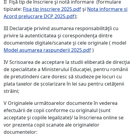
II Fişă tip de înscriere şi notă informare (formulare
tipizate:
Fisa tip inscriere 2025.pdf
şi
Nota informare si
Acord prelucrare DCP 2025.pdf
);
III Declaraţie privind asumarea responsabilităţíi cu
privire la autenticitatea şi corespondenţa dintre
documentele digitale/scanate şi cele originale ( model
Model asumarea raspunderii 2025.pdf
)
IV Scrisoarea de acceptare la studii eliberată de direcţia
de specialitate a Ministerului Educaţiei, pentru românii
de pretutindeni care doresc să studieze pe locuri cu
plata taxelor de școlarizare în lei sau pentru cetăţenii
străini;
V Originalele următoarelor documente în vederea
efectuării de copii conforme cu originalul (sunt
acceptate şi copiile legalizate)/ la înscrierea online se
vor prezenta copii scanate ale originalelor
documentelor: