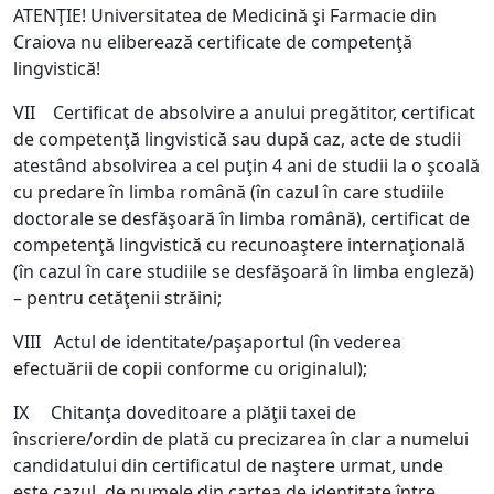
ATENŢIE! Universitatea de Medicină şi Farmacie din
Craiova nu eliberează certificate de competenţă
lingvistică!
VII Certificat de absolvire a anului pregătitor, certificat
de competenţă lingvistică sau după caz, acte de studii
atestând absolvirea a cel puţin 4 ani de studii la o şcoală
cu predare în limba română (în cazul în care studiile
doctorale se desfăşoară în limba română), certificat de
competenţă lingvistică cu recunoaştere internaţională
(în cazul în care studiile se desfăşoară în limba engleză)
– pentru cetăţenii străini;
VIII Actul de identitate/paşaportul (în vederea
efectuării de copii conforme cu originalul);
IX Chitanţa doveditoare a plăţii taxei de
înscriere/ordin de plată cu precizarea în clar a numelui
candidatului din certificatul de naştere urmat, unde
este cazul, de numele din cartea de identitate între